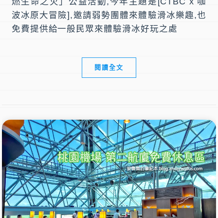
燃生命之火」公益活動,今年主題是[CTBC x 咖
波冰原大冒險],邀請弱勢團體來體驗滑冰樂趣,也
免費提供給一般民眾來體驗滑冰好玩之處
閱讀全文