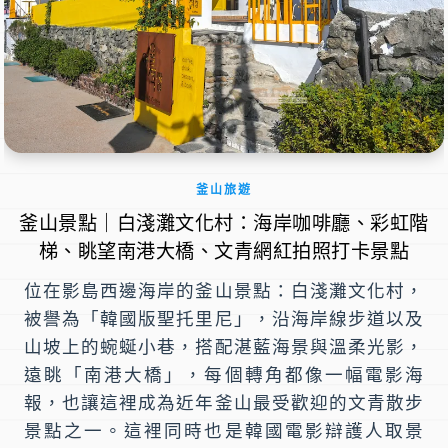
釜山旅遊
釜山景點｜白淺灘文化村：海岸咖啡廳、彩虹階
梯、眺望南港大橋、文青網紅拍照打卡景點
位在影島西邊海岸的釜山景點：白淺灘文化村，
被譽為「韓國版聖托里尼」，沿海岸線步道以及
山坡上的蜿蜒小巷，搭配湛藍海景與溫柔光影，
遠眺「南港大橋」，每個轉角都像一幅電影海
報，也讓這裡成為近年釜山最受歡迎的文青散步
景點之一。這裡同時也是韓國電影辯護人取景