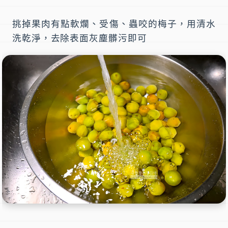
挑掉果肉有點軟爛、受傷、蟲咬的梅子，用清水
洗乾淨，去除表面灰塵髒污即可