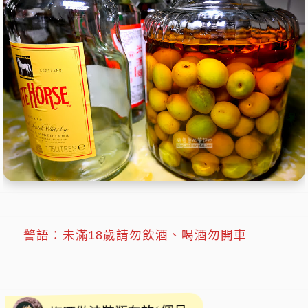
警語：未滿18歲請勿飲酒、喝酒勿開車