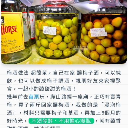
梅酒做法
超簡單，自己在家 釀梅子酒，可以純
飲，也可以做成梅子調酒，親朋好友來家裡聚
會，一起小酌酸酸甜的梅酒！
幾年前去
苗栗
玩，爬山路經一座廟，正巧有賣青
梅，買了兩斤回家釀梅酒，我做的是「浸泡梅
酒」，材料只需要
梅子
和
基酒
，再加上6個月的
好時光，
不須發酵、不用擔心爆瓶
，就有酸香