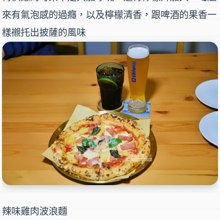
來有氣泡感的過癮，以及檸檬清香，跟啤酒的果香一
樣襯托出披薩的風味
辣味雞肉波浪麵