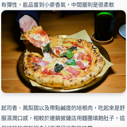
有彈性，能品嘗到小麥香氣，中間層則是很柔軟
起司香、鳳梨甜以及帶點鹹度的培根肉，吃起來是舒
服濕潤口感，相較於連鎖披薩店用麵團填飽肚子，這