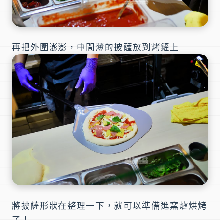
再把外圍澎澎，中間薄的披薩放到烤鏟上
將披薩形狀在整理一下，就可以準備進窯爐烘烤
了！