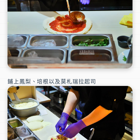
鋪上鳳梨、培根以及莫札瑞拉起司