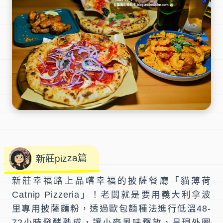
新莊pizza篇
新莊幸福路上品嚐幸福的披薩餐廳「貓薄荷
Catnip Pizzeria」！老闆就是要用義大利拿波
里專用披薩麵粉，透過歐包麵種法進行低溫48-
72小時發酵熟成，讓小麥風味釋放，呈現外圈