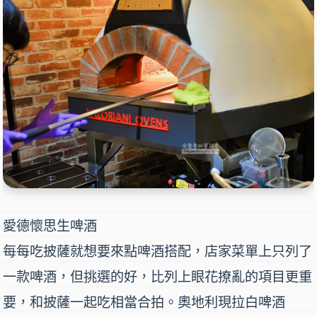
愛德懷思生啤酒
每每吃披薩就想要來點啤酒搭配，店家菜單上只列了
一款啤酒，但挑選的好，比列上眼花撩亂的項目更重
要，和披薩一起吃相當合拍。奧地利現拉白啤酒