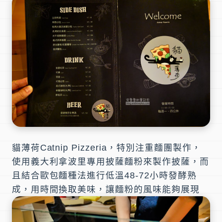
貓薄荷Catnip Pizzeria
，特別注重麵團製作，
使用義大利拿波里專用披薩麵粉來製作披薩，而
且結合歐包麵種法進行低溫48-72小時發酵熟
成，用時間換取美味，讓麵粉的風味能夠展現