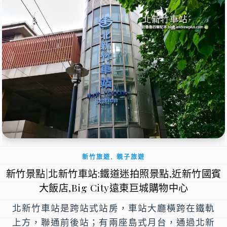
,
新竹旅遊
親子旅遊
新竹景點|北新竹車站:鐵道迷拍照景點,近新竹國賓
大飯店,Big City遠東巨城購物中心
北新竹車站是跨站式站房，車站大廳橫跨在鐵軌
上方，聯通前後站；有兩座島式月台，通過北新