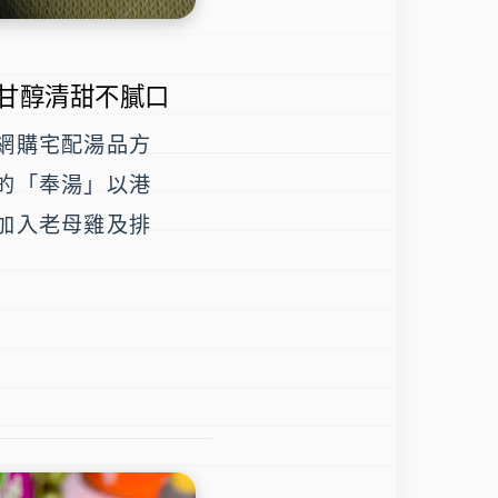
,甘醇清甜不膩口
網購宅配湯品方
的「奉湯」以港
加入老母雞及排