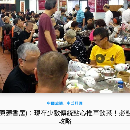
,
中國旅遊
中式料理
居(原蓮香居)：現存少數傳統點心推車飲茶！
攻略