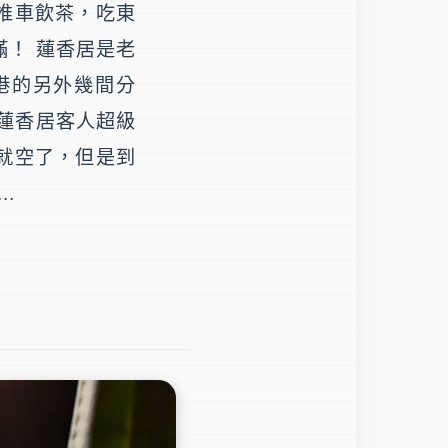
推車飲茶，吃東
！ 蓮香居是老
港的另外幾間分
蓮香居客人超級
就空了，但是到
.