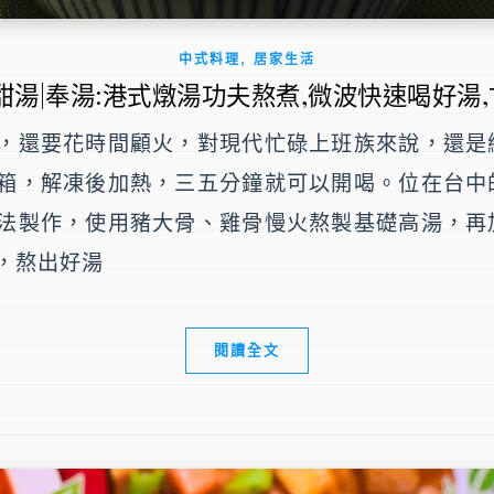
,
中式料理
居家生活
甜湯|奉湯:港式燉湯功夫熬煮,微波快速喝好湯
，還要花時間顧火，對現代忙碌上班族來說，還是
箱，解凍後加熱，三五分鐘就可以開喝。位在台中
法製作，使用豬大骨、雞骨慢火熬製基礎高湯，再
，熬出好湯
閱讀全文