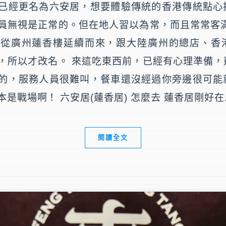
已經更名為六安居，想要體驗傳統的香港傳統點心
員無視是正常的。但在地人習以為常，而且常常客滿
，從廣州蓮香樓延續而來，跟大陸廣州的總店、香
，所以才改名。 來這吃東西前，已經有心理準備，
的，服務人員很難叫，餐車還沒經過你旁邊很可能
是戰場啊！ 六安居(蓮香居) 怎麼去 蓮香居剛好在..
閱讀全文