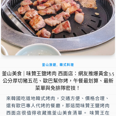
,
釜山旅遊
韓式料理
釜山美食 | 味贊王鹽烤肉 西面店：網友推爆黃金3.5
公分厚切豬五花、歐巴幫你烤，午餐最划算、最新
菜單與免排隊密技！
來韓國吃道地韓式烤肉，交通方便、價格合理、
還有歐巴專人代烤的餐廳，那這間味贊王鹽烤肉
西面店很值得收藏進釜山美食清單。 味贊王在