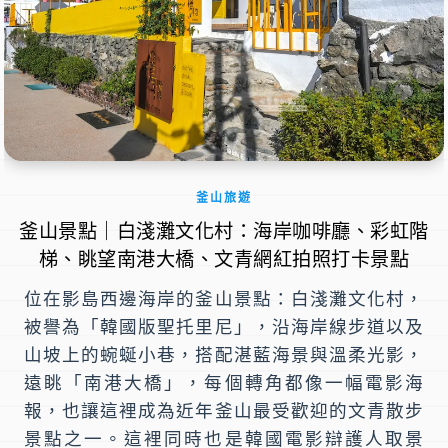
釜山旅遊
釜山景點｜白淺灘文化村：海岸咖啡廳、彩虹階
梯、眺望南港大橋、文青網紅拍照打卡景點
位在影島西邊海岸的釜山景點：白淺灘文化村，
被譽為「韓國版聖托里尼」，沿海岸線步道以及
山坡上的蜿蜒小巷，搭配湛藍海景與溫柔光影，
遠眺「南港大橋」，每個轉角都像一幅電影海
報，也讓這裡成為近年釜山最受歡迎的文青散步
景點之一。這裡同時也是韓國電影辯護人取景