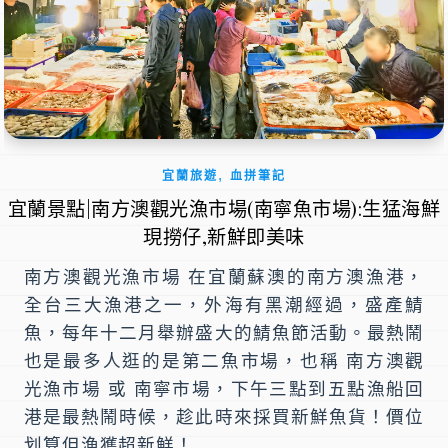
,
宜蘭旅遊
血拼筆記
宜蘭景點|南方澳觀光漁市場(南寧魚市場):生猛海鮮
現撈仔,新鮮即美味
南方澳觀光漁市場 在宜蘭蘇澳的南方澳漁港，
全台三大漁港之一，外海有黑潮經過，盛產鯖
魚，每年十二月舉辦盛大的鯖魚節活動。最熱鬧
也是最多人逛的是第二魚市場，也稱 南方澳觀
光漁市場 或 南寧市場，下午三點到五點漁船回
港是最熱鬧時候，趁此時來採買新鮮魚貨！價位
划算但漁獲超新鮮！