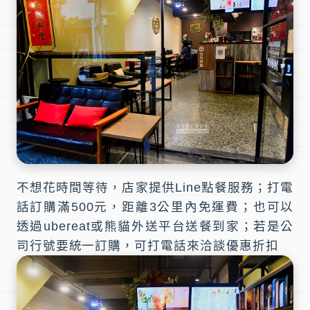
不想花時間等待，店家提供
Line點餐服務
；打電
話訂購滿500元，距離3公里內免運費；也可以
透過ubereat或熊貓外送平台送餐到家；若是公
司行號要統一訂購，可打電話來洽談優惠折扣