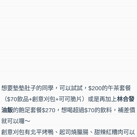
想要墊墊肚子的同學，可以試試，$200的午茶套餐
（$70飲品+創意刈包+可可脆片）或是再加上
林合發
油飯
的飽足套餐$270，想喝超過$70的飲料，補差價
就可以囉～
創意刈包有北平烤鴨、起司燒臘腸、甜辣紅糟肉可以