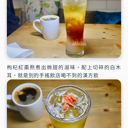
枸杞紅棗熬煮出微甜的滋味，配上切碎的白木
耳，就是別的手搖飲店喝不到的
漢方飲