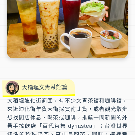
大稻埕文青茶館篇
大稻埕迪化街商圈
，有不少
文青茶館
和咖啡館，
來逛
迪化街年貨大街
採買南北貨，或者觀光散步
想找間店休息、喝茶或咖啡，推薦一間新開的外
帶手搖飲店「
百代茶集 dynastea
」；台灣世界
知名的珍珠奶茶、高山烏龍茶、咖啡，這裡都