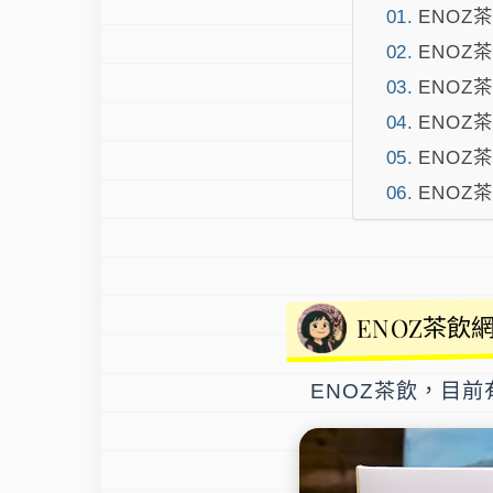
ENOZ
ENOZ
ENOZ
ENOZ
ENOZ
ENOZ
ENOZ茶飲
ENOZ茶飲，目