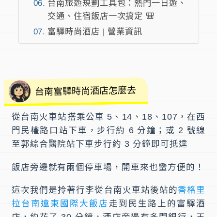
台南旅遊規劃工具包：熱門一日遊、
交通、住宿飯店一次搞定 🎒
富驛時尚酒店 | 營業資訊
台南富驛時尚酒店怎麼去
從
台南火車站
搭乘公車 5、14、18、107，在西
門民權路口站下車，步行約 6 分鐘；或 2 號線
至
郭綜合醫院站
下車步行約 3 分鐘即可抵達
飯店旁邊就有兩個停車場，開車來也蠻方便的！
這次我們是拎著行李從
台南火車站
後站的
香格里
拉台南遠東國際大飯店
走到
民生路
上的
富驛酒
店
，約花了 30 分鐘，酒店旁邊有多間銀行，玉