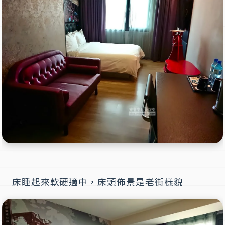
床睡起來軟硬適中，床頭佈景是老街樣貌