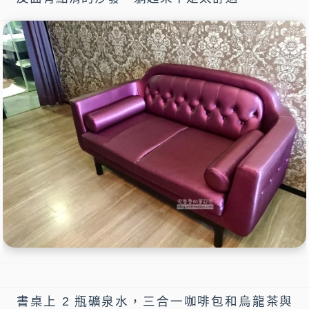
書桌上 2 瓶礦泉水，三合一咖啡包和烏龍茶與