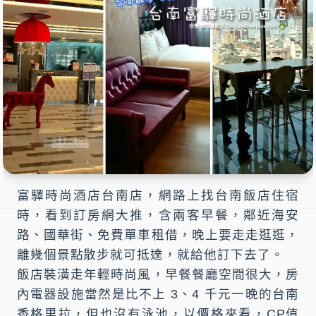
富驛時尚酒店
台南店，網路上找
台南飯店住宿
時，看到訂房網大推，含兩客早餐，鄰近海安
路、國華街、免費單車租借，晚上要走走逛逛，
離幾個景點散步就可抵達，就給他訂下去了。
飯店裝潢走年輕時尚風，早餐餐廳空間很大，房
內電器設施當然是比不上 3、4 千元一晚的台南
香格里拉，但也沒有泳池，以價格來看，CP值