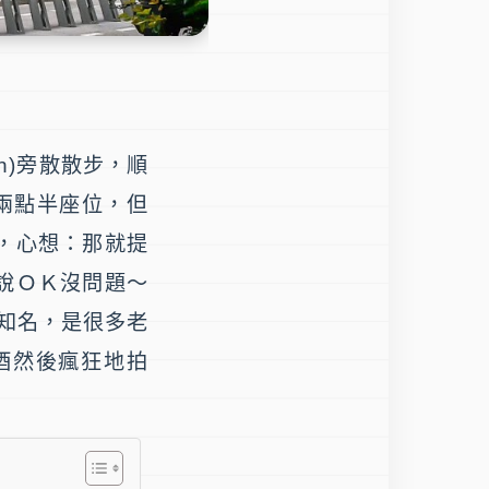
n)
旁散散步，順
兩點半座位，但
，心想：那就提
說ＯＫ沒問題～
而知名，是很多老
酒然後瘋狂地拍