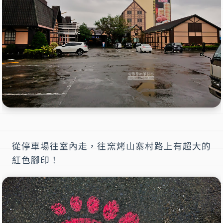
從停車場往室內走，往窯烤山寨村路上有超大的
紅色腳印！