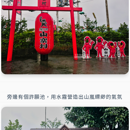
旁邊有個許願池，用水霧營造出山嵐縹緲的氣氛