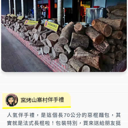
窯烤山寨村伴手禮
人氣伴手禮，是這個長70公分的惡棍麵包，其
實就是法式長棍啦！包裝特別，買來送給朋友挺