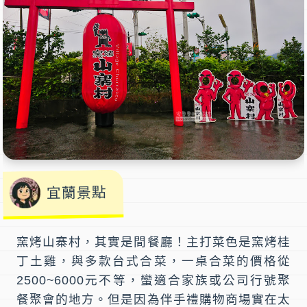
宜蘭景點
窯烤山寨村
，其實是間餐廳！主打菜色是
窯烤桂
丁土雞
，與多款台式合菜，一桌合菜的價格從
2500~6000元不等，蠻適合家族或公司行號聚
餐聚會的地方。但是因為伴手禮購物商場實在太