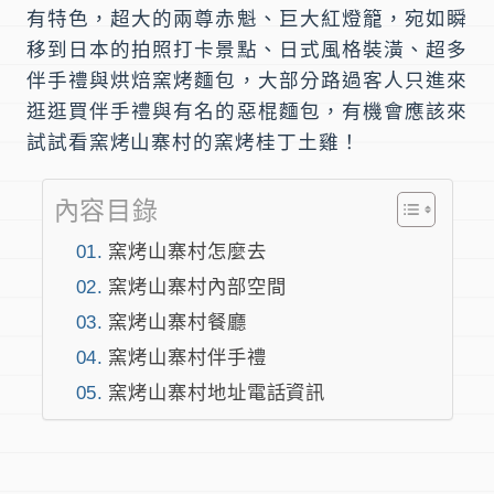
有特色，超大的兩尊赤魁、巨大紅燈籠，宛如瞬
移到日本的拍照打卡景點、日式風格裝潢、超多
伴手禮與烘焙窯烤麵包，大部分路過客人只進來
逛逛買
伴手禮
與有名的
惡棍麵包
，有機會應該來
試試看窯烤山寨村的窯烤桂丁土雞！
內容目錄
窯烤山寨村怎麼去
窯烤山寨村內部空間
窯烤山寨村餐廳
窯烤山寨村伴手禮
窯烤山寨村地址電話資訊