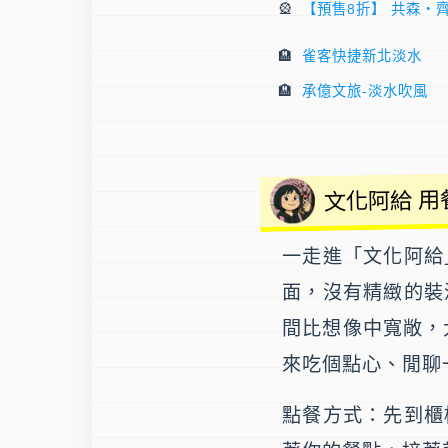
【預售8折】 共森・
雀客快捷新北淡水
承億文旅-淡水吹風
文化阿給 
一走進「文化阿給
面，沒有精緻的裝
間比想像中寬敞，
來吃個點心、閒聊
點餐方式：先到櫃