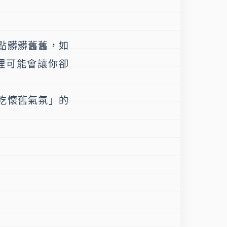
。
點髒髒舊舊，如
裡可能會讓你卻
吃懷舊氣氛」的