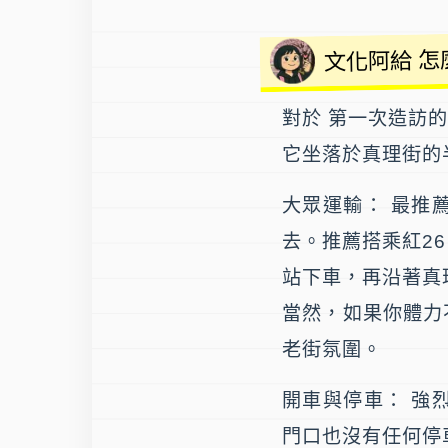
文化阿給 怎
對於 第一次造訪
它坐落於真理街的
大眾運輸
： 最推
去。推薦搭乘紅26
站下車，再沿著真
當然，如果你體力
老街氛圍。
開車與停車
： 強
門口也沒有任何停