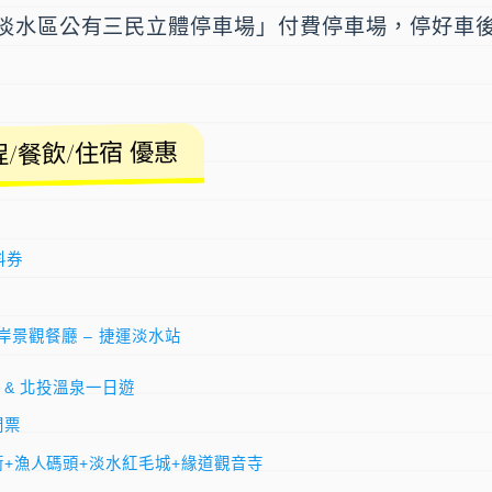
淡水區公有三民立體停車場」付費停車場，停好車
/餐飲/住宿 優惠
料券
河岸景觀餐廳 – 捷運淡水站
 & 北投溫泉一日遊
門票
+漁人碼頭+淡水紅毛城+緣道觀音寺