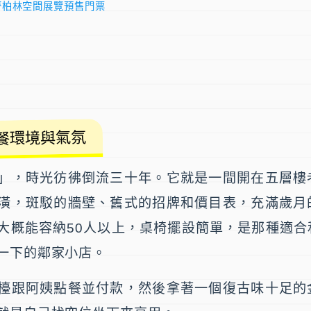
齊柏林空間展覽預售門票
用餐環境與氣氛
」，時光彷彿倒流三十年。它就是一間開在五層樓
潢，斑駁的牆壁、舊式的招牌和價目表，充滿歲月
大概能容納50人以上，桌椅擺設簡單，是那種適合
一下的鄰家小店。
檯跟阿姨點餐並付款，然後拿著一個復古味十足的