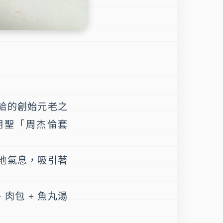
給的創始元老之
朝聖「周杰倫套
地氣息，吸引著
肉包 + 魚丸湯