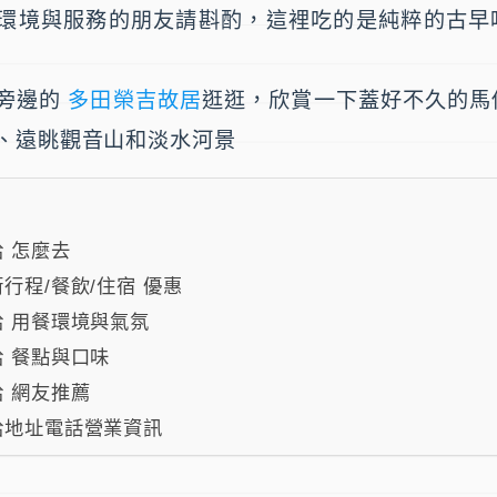
環境與服務的朋友請斟酌，這裡吃的是純粹的古早
旁邊的
多田榮吉故居
逛逛，欣賞一下蓋好不久的馬
、遠眺觀音山和淡水河景
 怎麼去
行程/餐飲/住宿 優惠
 用餐環境與氣氛
 餐點與口味
 網友推薦
給地址電話營業資訊