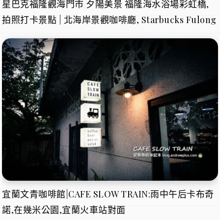
星巴克福隆觀海門市 夕陽美景 福隆海水浴場彩虹橋,
拍照打卡景點 | 北海岸景觀咖啡廳, Starbucks Fulong
宜蘭文青咖啡館|CAFE SLOW TRAIN:雨中午后卡布奇
諾,在幾米公園,宜蘭火車站對面