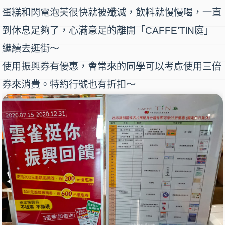
蛋糕和閃電泡芙很快就被殲滅，飲料就慢慢喝，一直
到休息足夠了，心滿意足的離開「
CAFFE’TlN庭
」
繼續去逛街～
使用振興券有優惠，會常來的同學可以考慮使用三倍
券來消費。特約行號也有折扣～