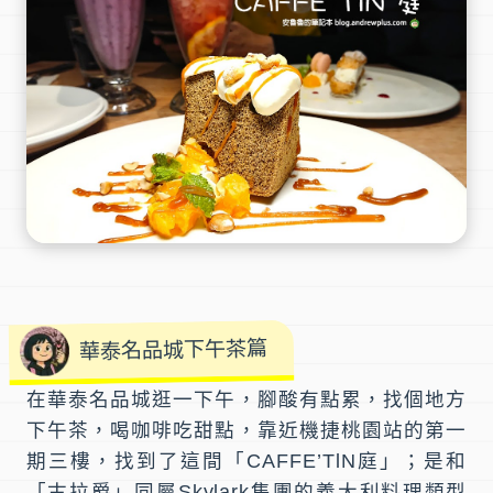
華泰名品城下午茶篇
在
華泰名品城
逛一下午，腳酸有點累，找個地方
下午茶
，喝咖啡吃甜點，靠近
機捷桃園站
的第一
期三樓，找到了這間「
CAFFE’TlN庭
」；是和
「
古拉爵
」同屬Skylark集團的
義大利料理
類型