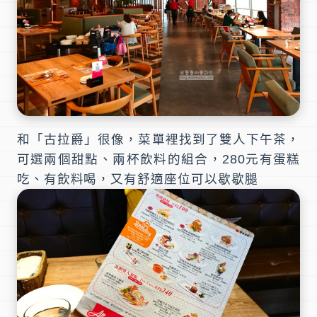
和「
古拉爵
」很像，菜單裡找到了
雙人下午茶
，
可選兩個甜點、兩杯飲料的組合，280元有蛋糕
吃、有飲料喝，又有舒適座位可以歇歇腿