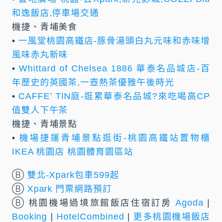
和逸飯店,停車場交通
機捷、青埔美食
•
一風堂桃園高鐵店-豚骨湯頭白丸元味和赤味增
風味赤丸新味
•
Whittard of Chelsea 1886 華泰名品城店-百
年歷史的英國茶,一壺熱茶優雅午後時光
•
CAFFE’ TlN庭-逛累華泰名品城?來吃喝高CP
值雙人下午茶
機捷、青埔景點
•
機場捷運青埔景點逛街-桃園高鐵站置物櫃
IKEA 桃園店 桃園體育園區站
Ⓑ
雙北-Xpark包車599起
Ⓑ
Xpark 門票網路預訂
Ⓑ 桃園機場過境旅館飯店住宿訂房
Agoda
|
Booking
|
HotelCombined
|
更多桃園機場飯店