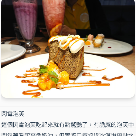
閃電泡芙
這個
閃電泡芙
吃起來就有點驚艷了，有脆感的泡芙中
間包著看起來像奶油，但實際口感接近冰淇淋帶點水