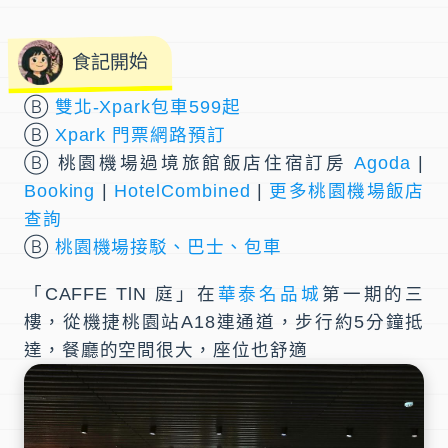
食記開始
Ⓑ
雙北-Xpark包車599起
Ⓑ
Xpark 門票網路預訂
Ⓑ 桃園機場過境旅館飯店住宿訂房
Agoda
|
Booking
|
HotelCombined
|
更多桃園機場飯店
查詢
Ⓑ
桃園機場接駁、巴士、包車
「
CAFFE TlN 庭
」在
華泰名品城
第一期的三
樓，從
機捷桃園站
A18連通道，步行約5分鐘抵
達，餐廳的空間很大，座位也舒適