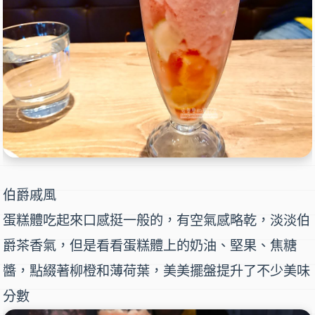
伯爵戚風
蛋糕體吃起來口感挺一般的，有空氣感略乾，淡淡伯
爵茶香氣，但是看看蛋糕體上的奶油、堅果、焦糖
醬，點綴著柳橙和薄荷葉，美美擺盤提升了不少美味
分數