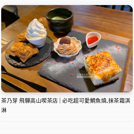
茶乃芽 飛驒高山喫茶店 | 必吃超可愛鯛魚燒,抹茶霜淇
淋