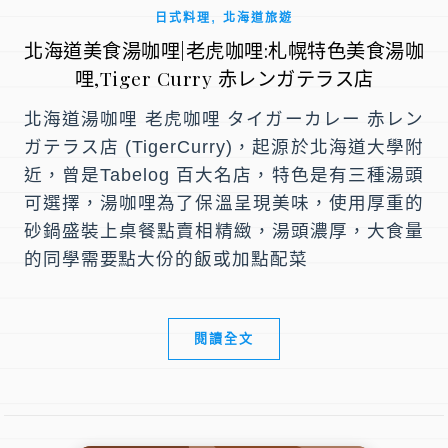
,
日式料理
北海道旅遊
北海道美食湯咖哩|老虎咖哩:札幌特色美食湯咖
哩,Tiger Curry 赤レンガテラス店
北海道湯咖哩 老虎咖哩 タイガーカレー 赤レン
ガテラス店 (TigerCurry)，起源於北海道大學附
近，曾是Tabelog 百大名店，特色是有三種湯頭
可選擇，湯咖哩為了保溫呈現美味，使用厚重的
砂鍋盛裝上桌餐點賣相精緻，湯頭濃厚，大食量
的同學需要點大份的飯或加點配菜
閱讀全文