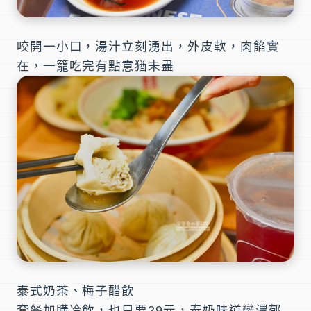
咬開一小口，湯汁立刻湧出，外皮軟，肉餡實
在，一籠吃完有點意猶未盡
泰式奶茶、梅子醋飲
套餐加購冷飲，也只要29元，泰奶味道蠻濃郁