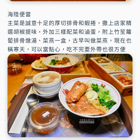
海陸便當
主菜是誠意十足的厚切排骨和蝦捲，撒上店家精
選胡椒提味，外加三樣配菜和滷蛋，附上竹笙蘿
蔔排骨燉湯、菜燕一盒，古早叫做菜燕，現在也
稱寒天，可以當點心，吃不完要外帶也很方便