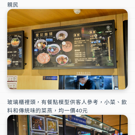
親民
玻璃櫃裡頭，有餐點模型供客人參考，小菜、飲
料和傳統味的菜燕，均一價40元