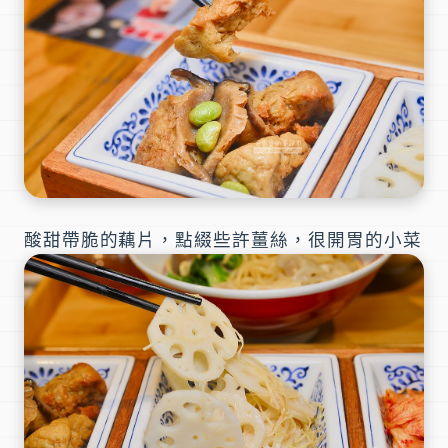
酸甜帶脆的藕片，點綴些許薑絲，很開胃的小菜