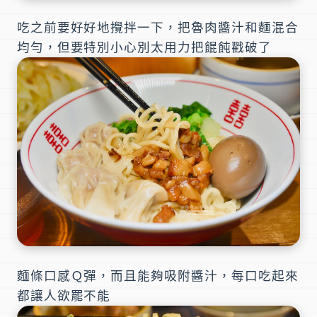
吃之前要好好地攪拌一下，把魯肉醬汁和麵混合
均勻，但要特別小心別太用力把餛飩戳破了
麵條口感Ｑ彈，而且能夠吸附醬汁，每口吃起來
都讓人欲罷不能