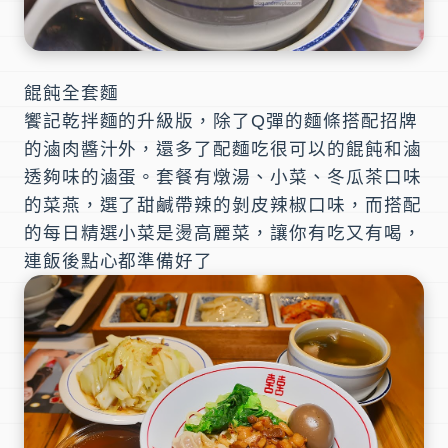
餛飩全套麵
饗記乾拌麵的升級版，除了Q彈的麵條搭配招牌
的滷肉醬汁外，還多了配麵吃很可以的餛飩和滷
透夠味的滷蛋。套餐有燉湯、小菜、冬瓜茶口味
的菜燕，選了甜鹹帶辣的剝皮辣椒口味，而搭配
的每日精選小菜是燙高麗菜，讓你有吃又有喝，
連飯後點心都準備好了