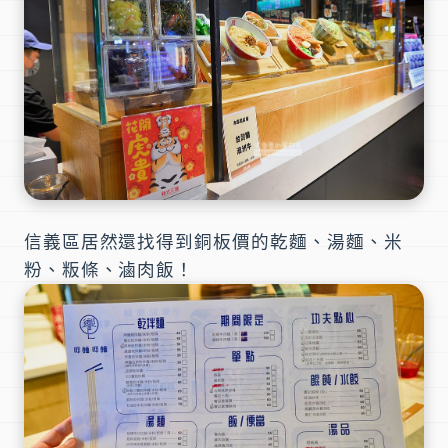
信義區居然還找得到銅板價的乾麵、湯麵、米
粉、粄條、滷肉飯！