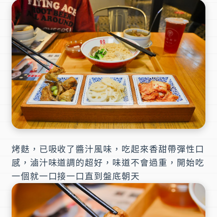
烤麩
，已吸收了醬汁風味，吃起來香甜帶彈性口
感，滷汁味道調的超好，味道不會過重，開始吃
一個就一口接一口直到盤底朝天