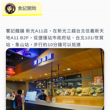
食記開始
饗記麵舖 新光A11店
，在新光三越台北信義新天
地A11 B2F，從捷運站
市政府站
、
台北101/世貿
站
、
象山站
，步行約10分鐘可以抵達