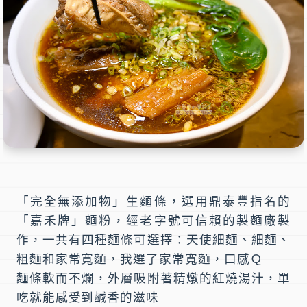
「完全無添加物」生麵條，選用鼎泰豐指名的
「嘉禾牌」麵粉，經老字號可信賴的製麵廠製
作，一共有四種麵條可選擇：天使細麵、細麵、
粗麵和家常寬麵，我選了家常寬麵，口感Ｑ
麵條軟而不爛，外層吸附著精燉的紅燒湯汁，單
吃就能感受到鹹香的滋味