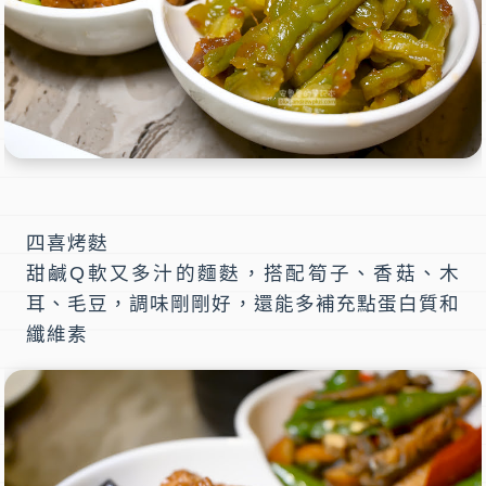
四喜烤麩
甜鹹Q軟又多汁的麵麩，搭配筍子、香菇、木
耳、毛豆，調味剛剛好，還能多補充點蛋白質和
纖維素