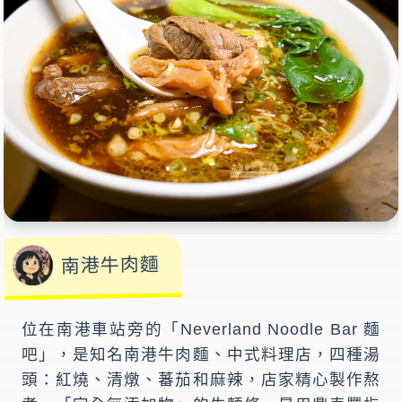
南港牛肉麵
位在
南港車站
旁的「
Neverland Noodle Bar 麵
吧
」，是知名
南港牛肉麵
、中式料理店，四種湯
頭：紅燒、清燉、蕃茄和麻辣，店家精心製作熬