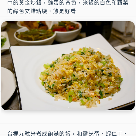
中的黃金炒飯，雞蛋的黃色，米飯的白色和蔬菜
的綠色交錯點綴，煞是好看
台梗九號米煮成飽滿的飯，和靈芝蛋、蝦仁丁、