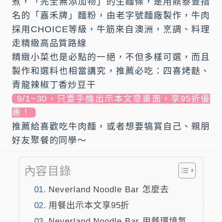
煮，「完全無添加物」的生麵條，是用鼎泰豐指
名的「嘉禾牌」麵粉，由老字號麵廠製作，牛肉
採用CHOICE等級，牛筋來自澳洲，烹調、料理
走精緻高品質路線
精緻小菜也是必點的一絕，不但多樣可選，而且
製作和選料也相當講究，推薦必吃：四喜烤麩、
青龍辣椒丁香炒豆干
9/1~30，只要手機出示本文章畫面，享95折優
惠！
推薦給喜歡吃牛肉麵，或者想要犒賞自己、親朋
好友聚餐的同學～
內容目錄
Neverland Noodle Bar 怎麼去
用餐出示本文享95折
Neverland Noodle Bar 用餐環境氣