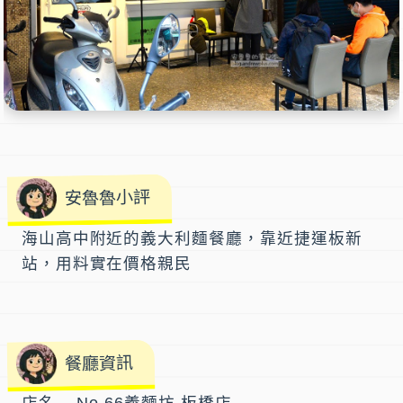
安魯魯小評
海山高中附近的義大利麵餐廳，靠近捷運板新
站，用料實在價格親民
餐廳資訊
店名 No.66義麵坊 板橋店