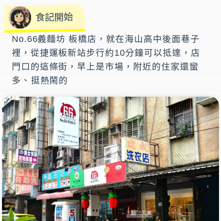
食記開始
No.66義麵坊 板橋店
，就在
海山高中
後面巷子
裡，從捷運
板新站
步行約10分鐘可以抵達，店
門口的這條街，早上是市場，附近的住家還蠻
多、挺熱鬧的