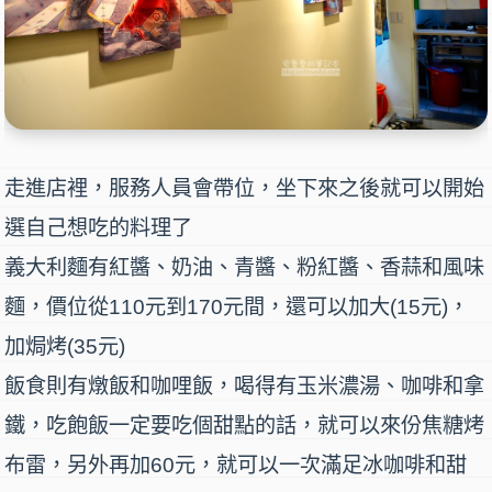
走進店裡，服務人員會帶位，坐下來之後就可以開始
選自己想吃的料理了
義大利麵
有紅醬、奶油、青醬、粉紅醬、香蒜和風味
麵，價位從110元到170元間，還可以加大(15元)，
加焗烤(35元)
飯食則有
燉飯
和
咖哩飯
，喝得有玉米濃湯、咖啡和拿
鐵，吃飽飯一定要吃個甜點的話，就可以來份焦糖烤
布雷，另外再加60元，就可以一次滿足冰咖啡和甜