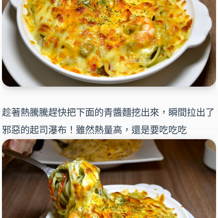
趁著熱騰騰趕快把下面的青醬麵挖出來，瞬間拉出了
邪惡的起司瀑布！雖然熱量高，還是要吃吃吃