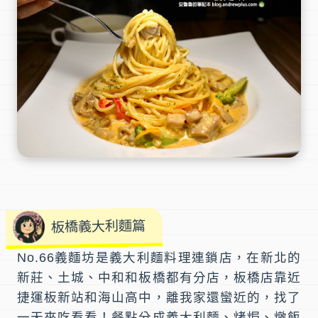
板橋義大利麵篇
No.66義麵坊
是義大利麵料理連鎖店，在新北的
新莊、土城、中和和板橋都有分店，
板橋店
靠近
捷運板新站和海山高中，離我家還蠻近的，找了
一天來吃看看！餐點分成
義大利麵
、
烤焗
、
燉飯