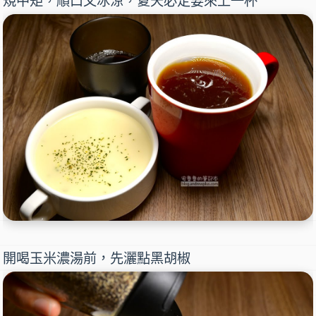
規中矩，順口又冰涼，夏天必定要來上一杯
開喝玉米濃湯前，先灑點黑胡椒