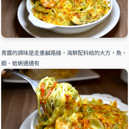
青醬的調味是走重鹹路線，海鮮配料給的大方，魚、
蝦、蛤蜊通通有