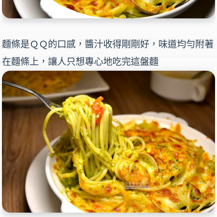
麵條是ＱＱ的口感，醬汁收得剛剛好，味道均勻附著
在麵條上，讓人只想專心地吃完這盤麵