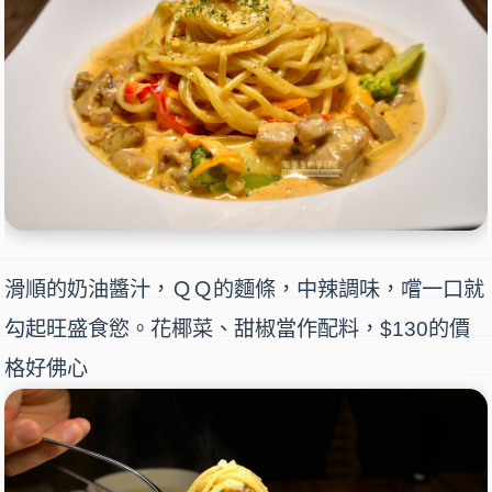
滑順的奶油醬汁，ＱＱ的麵條，中辣調味，嚐一口就
勾起旺盛食慾。花椰菜、甜椒當作配料，$130的價
格好佛心