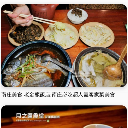
南庄美食|老金龍飯店:南庄必吃超人氣客家菜美食