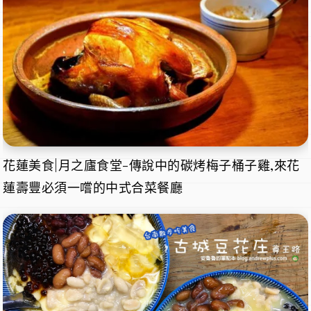
花蓮美食|月之廬食堂-傳說中的碳烤梅子桶子雞,來花
蓮壽豐必須一嚐的中式合菜餐廳