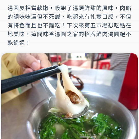
湯圓皮相當軟嫩，吸飽了湯頭鮮甜的風味，肉餡
的調味味濃但不死鹹，吃起來有扎實口感，不但
有特色而且也不錯吃！下次來第五市場想吃點在
地美味，這間
味香湯圓之家
的
招牌鮮肉湯圓
絕不
能錯過！