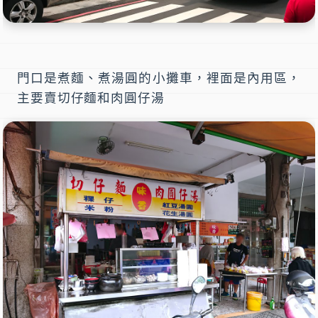
門口是煮麵、煮湯圓的小攤車，裡面是內用區，
主要賣
切仔麵
和
肉圓仔湯