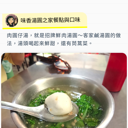
味香湯圓之家餐點與口味
肉圓仔湯
，就是
招牌鮮肉湯圓
～客家鹹湯圓的做
法，湯頭喝起來鮮甜，還有茼蒿菜。