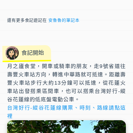
還有更多食記遊記在
安魯魯的筆記本
食記開始
月之廬食堂
，開車或騎車的朋友，走9號省道往
壽豐火車站方向，轉進中華路就可抵達。距離
壽
豐火車站
步行大約13分鐘可以抵達，從
花蓮火
車站
出發搭乘區間車，也可以搭乘
台灣好行-縱
谷花蓮線
的低底盤電動公車。
台灣好行-縱谷花蓮線購票、時刻、路線請點這
裡