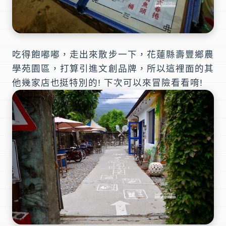
吃得飽嘟嘟，走出來散步一下，
花蓮縣壽豐鄉農
學苑園區
，打算引進文創品牌，所以這裡面的其
他幾家店也挺特別的! 下次可以來冒險看看唷!