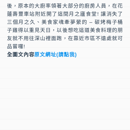
後，原本的大廚率領著大部分的廚房人員，在
花
蓮壽豐車站
附近開了這間
月之廬食堂
! 讓消失了
三個月之久、美食家魂牽夢縈的 –
碳烤梅子桶
子雞
得以重見天日，以後想吃這道美食料理的朋
友就不用往深山裡面跑，在靠近市區不遠處就可
品嘗囉!
全圖文內容
原文網址(請點我)