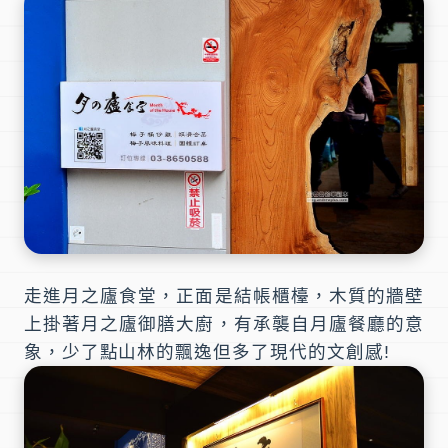
走進
月之廬食堂
，正面是結帳櫃檯，木質的牆壁
上掛著月之廬御膳大廚，有承襲自
月廬餐廳
的意
象，少了點山林的飄逸但多了現代的文創感!