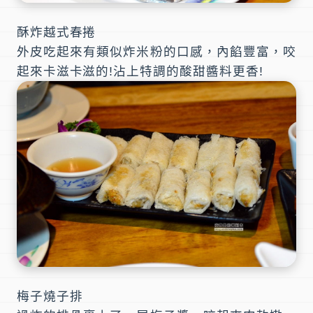
酥炸越式春捲
外皮吃起來有類似炸米粉的口感，內餡豐富，咬
起來卡滋卡滋的!沾上特調的酸甜醬料更香!
梅子燒子排