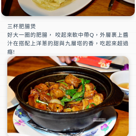
三杯肥腸煲
好大一圈的肥腸， 咬起來軟中帶Q，外層裹上醬
汁在搭配上洋蔥的甜與九層塔的香，吃起來超過
癮!