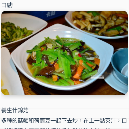
口感!
養生什錦菇
多種的菇類和荷蘭豆一起下去炒，在上一點芡汁，口