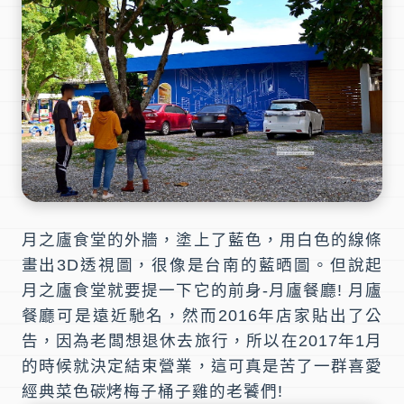
月之廬食堂
的外牆，塗上了藍色，用白色的線條
畫出3D透視圖，很像是台南的
藍晒圖
。但說起
月之廬食堂
就要提一下它的前身-
月廬餐廳
!
月廬
餐廳
可是遠近馳名，然而2016年店家貼出了公
告，因為老闆想退休去旅行，所以在2017年1月
的時候就決定結束營業，這可真是苦了一群喜愛
經典菜色碳烤梅子桶子雞的老饕們!