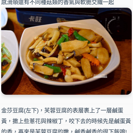
感滑順還有不同種菇類的香氣與軟脆交織一起
金莎豆腐(左下)
，芙蓉豆腐的表層裹上了一層鹹蛋
黃，撒上些蔥花與辣椒丁，咬下去的時候先是鹹蛋黃
的香，再來是芙蓉豆腐的嫩，鹹香鹹香的很下飯唷!