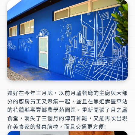
還好在今年三月底，以前
月廬餐廳
的主廚與大部
分的廚房員工又聚集一起，並且在靠近
壽豐車站
的
花蓮縣壽豐鄉農學苑園區
，重新開張了
月之廬
食堂
，消失了三個月的傳奇神雞，又能再次出現
在美食家的餐桌前啦，而且交通更方便!