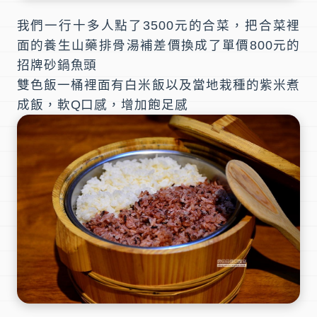
我們一行十多人點了3500元的合菜，把合菜裡
面的養生山藥排骨湯補差價換成了單價800元的
招牌砂鍋魚頭
雙色飯一桶
裡面有白米飯以及當地栽種的紫米煮
成飯，軟Q口感，增加飽足感