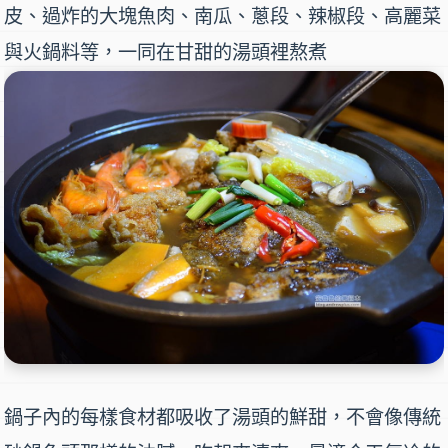
皮、過炸的大塊魚肉、南瓜、蔥段、辣椒段、高麗菜
與火鍋料等，一同在甘甜的湯頭裡熬煮
鍋子內的每樣食材都吸收了湯頭的鮮甜，不會像傳統