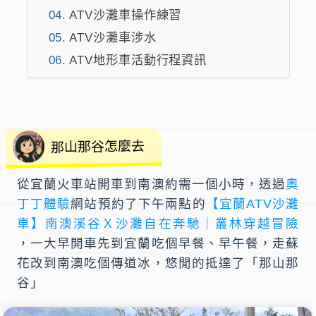
ATV沙灘車操作練習
ATV沙灘車涉水
ATV地形車活動行程資訊
那山那谷怎麼去
從宜蘭火車站開車到南澳約需一個小時，透過
奧
丁丁體驗
網站預約了下午兩點的
【宜蘭ATV沙灘
車】南澳溪谷Ｘ沙灘自在奔馳｜叢林穿越冒險
，一大早開車先到宜蘭吃個早餐、早午餐，走蘇
花改到南澳吃個傳道冰，悠閒的抵達了「那山那
谷」