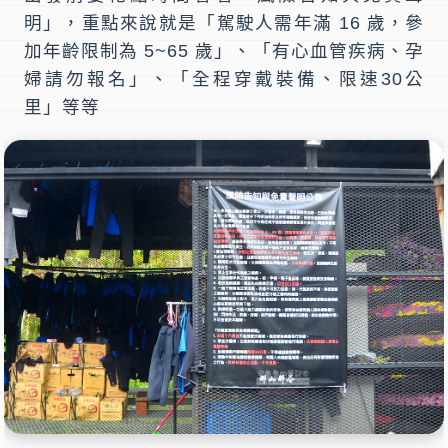
明」，重點來說就是「駕駛人需年滿 16 歲，參
加年齡限制為 5~65 歲」、「有心血管疾病、孕
婦請勿報名」、「全程穿戴裝備、限速30公
里」等等