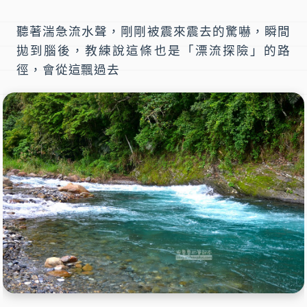
聽著湍急流水聲，剛剛被震來震去的驚嚇，瞬間
拋到腦後，教練說這條也是「漂流探險」的路
徑，會從這飄過去