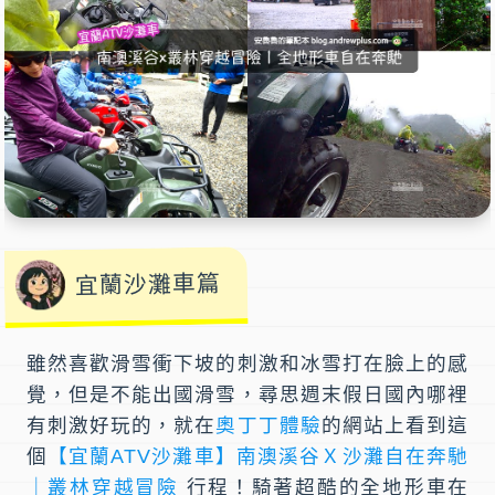
宜蘭沙灘車篇
雖然喜歡滑雪衝下坡的刺激和冰雪打在臉上的感
覺，但是不能出國滑雪，尋思週末假日國內哪裡
有刺激好玩的，就在
奧丁丁體驗
的網站上看到這
個
【宜蘭ATV沙灘車】南澳溪谷Ｘ沙灘自在奔馳
｜叢林穿越冒險
行程！騎著超酷的
全地形車
在