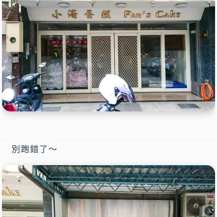
別跑錯了～