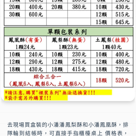
去現場買盒裝的
小潘潘鳳梨酥
和
小潘鳳凰酥
，排
隊輪到結帳時，可直接手指櫃檯桌上 價格表，