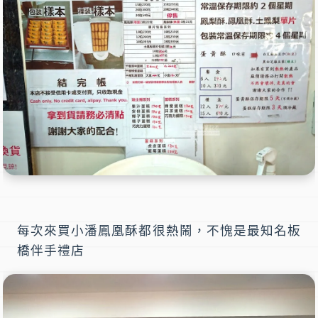
每次來買
小潘鳳凰酥
都很熱鬧，不愧是最知名
板
橋伴手禮店