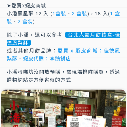
➤愛買x蝦皮商城
小潘鳳凰酥 12 入 (
1盒裝
、
2 盒裝
)，18 入(
1 盒
裝
、
2 盒裝
)
除了小潘，還可以參考
台北人氣月餅禮盒-佳
德鳳梨酥
或者其他月餅品牌：
愛買 x 蝦皮商城：佳德鳳
梨酥
、
蝦皮代購：李鵠餅店
小潘蛋糕坊沒開放預購，需現場排隊購買，透過
購物網站是方便省時的方式