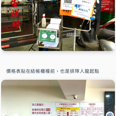
價格表貼在結帳櫃檯前，也是排隊人龍起點