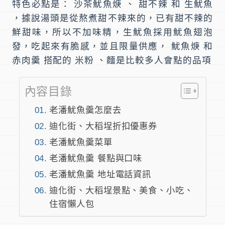
特色必點是：
沙茶魷魚焿
、
甜不辣
和
生魷魚
，據說湯頭是從熬煮甜不辣來的，已有甜不辣的
鮮甜味，所以不加味精，生魷魚採用魷魚翅泡
發，吃起來有脆感，並且限量供應， 魷魚焿 和
赤肉羹 搭配的 米粉 、麵是比較多人會點的品項
內容目錄
老潘魷魚羹怎麼去
迪化街、大稻埕折扣優惠券
老潘魷魚羹菜單
老潘魷魚羹 餐點與口味
老潘魷魚羹 地址電話資訊
迪化街、大稻埕景點、美食、小吃、
住宿懶人包