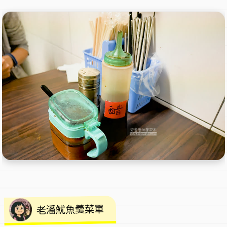
老潘魷魚羹菜單