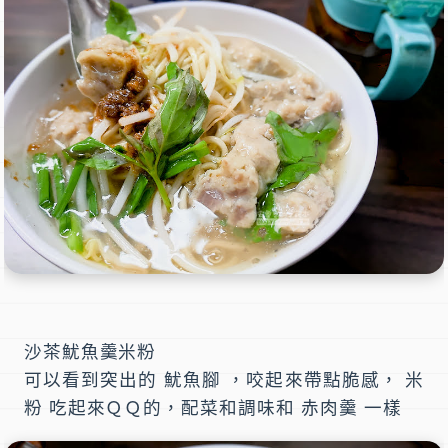
沙茶魷魚羹米粉
可以看到突出的 魷魚腳 ，咬起來帶點脆感， 米
粉 吃起來ＱＱ的，配菜和調味和 赤肉羹 一樣