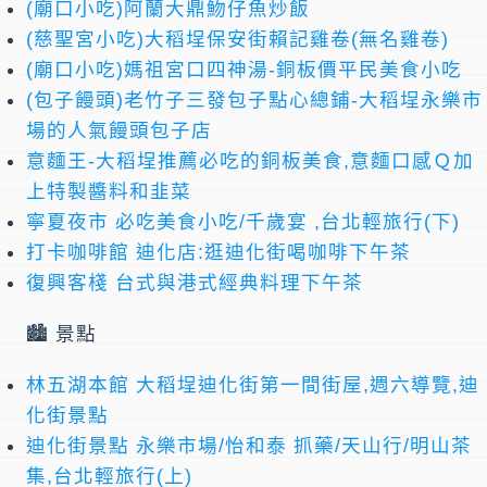
(廟口小吃)阿蘭大鼎魩仔魚炒飯
(慈聖宮小吃)大稻埕保安街賴記雞卷(無名雞卷)
(廟口小吃)媽祖宮口四神湯-銅板價平民美食小吃
(包子饅頭)老竹子三發包子點心總鋪-大稻埕永樂市
場的人氣饅頭包子店
意麵王-大稻埕推薦必吃的銅板美食,意麵口感Ｑ加
上特製醬料和韭菜
寧夏夜市 必吃美食小吃/千歲宴 ,台北輕旅行(下)
打卡咖啡館 迪化店:逛迪化街喝咖啡下午茶
復興客棧 台式與港式經典料理下午茶
🏙️ 景點
林五湖本館 大稻埕迪化街第一間街屋,週六導覽,迪
化街景點
迪化街景點 永樂市場/怡和泰 抓藥/天山行/明山茶
集,台北輕旅行(上)