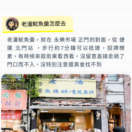
老潘魷魚羹怎麼去
老潘魷魚羹
，就在
永樂市場 正門
的對面，從
捷
運 北門站
，步行約7分鐘可以抵達，招牌樸
素，有時候來逛街東看西看，沒留意直接走過了
門口而不入，沒特別注意還真會找不到