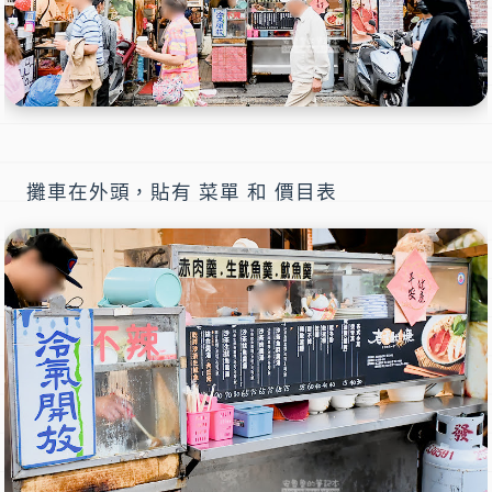
攤車在外頭，貼有 菜單 和 價目表