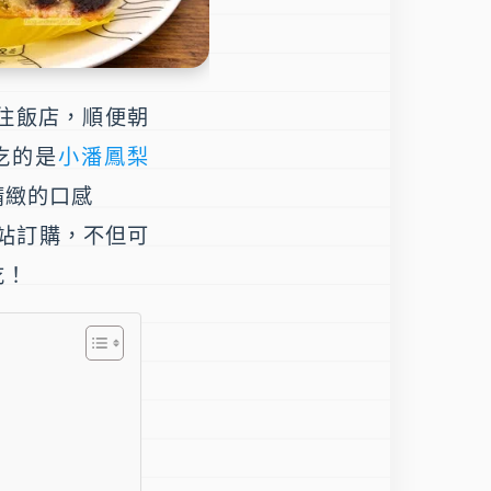
住飯店，順便朝
吃的是
小潘鳳梨
精緻的口感
站訂購，不但可
吃！