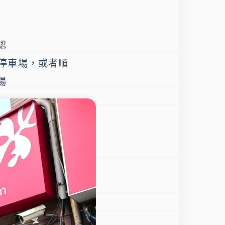
認
停車場，或者順
場