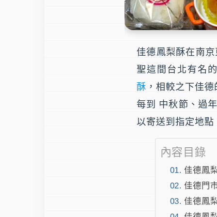
佳德鳳梨酥
在南京
聖這間台北有名
酥
，相較之下
佳德
每到
中秋節
、過
以寄送到指定地點
內容目錄
佳德鳳
佳德門市
佳德鳳梨
佳德鳳