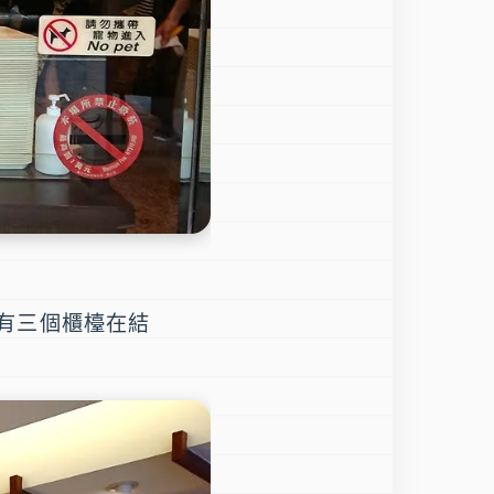
有三個櫃檯在結