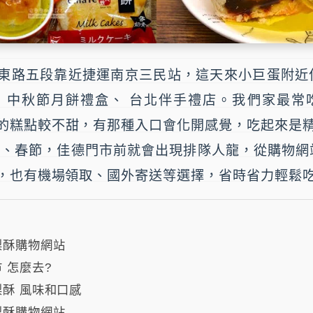
東路五段靠近捷運
南京三民站
，這天來小巨蛋附近
的
中秋節月餅禮盒
、
台北伴手禮店
。我們家最常
的糕點較不甜，有那種入口會化開感覺，吃起來是
年、春節，
佳德
門市前就會出現排隊人龍，從購物網
，也有機場領取、國外寄送等選擇，省時省力輕鬆
梨酥購物網站
 怎麼去?
酥 風味和口感
梨酥購物網站