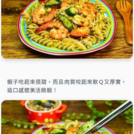
蝦子吃起來很甜，而且肉質咬起來軟Ｑ又厚實，
這口感媲美活跳蝦！