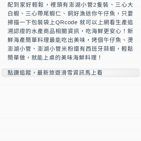
配到家好輕鬆，裡頭有
澎湖小管
2隻裝、
三心大
白蝦
、三心帶尾蝦仁、
飼好漁迷你午仔魚
，只要
掃描一下包裝袋上QRcode 就可以上網看
生產追
溯認證
的水產商品相關資訊，吃海鮮更安心！新
鮮海產簡單料理最能吃出美味，烤個午仔魚、燙
澎湖小管、澎湖小管米粉還有西班牙蒜蝦，輕鬆
簡單做，就能上桌的
美味海鮮料理
！
點讚追蹤，最新旅遊滑雪資訊馬上看