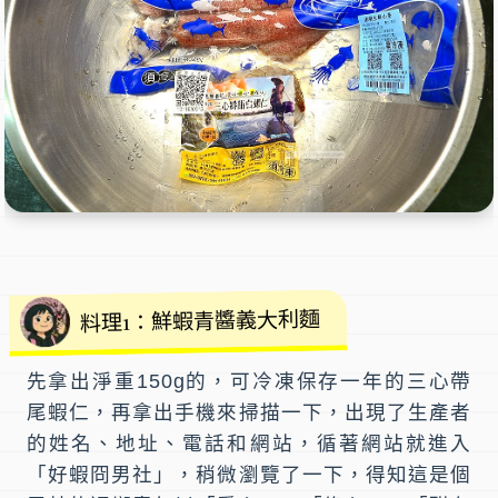
料理1：鮮蝦青醬義大利麵
先拿出淨重150g的，可冷凍保存一年的
三心帶
尾蝦仁
，再拿出手機來掃描一下，出現了生產者
的姓名、地址、電話和網站，循著網站就進入
「
好蝦冏男社
」，稍微瀏覽了一下，得知這是個