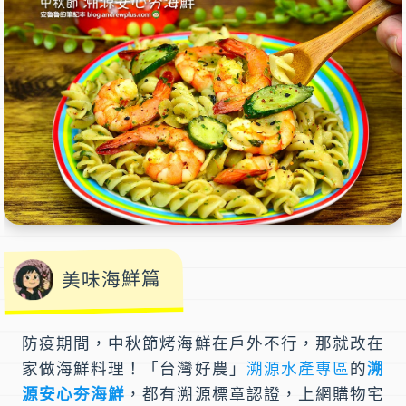
美味海鮮篇
防疫期間，
中秋節烤海鮮
在戶外不行，那就改
在
家做海鮮料理
！「
台灣好農
」
溯源水產專區
的
溯
源安心夯海鮮
，都有
溯源標章
認證，上網購物宅