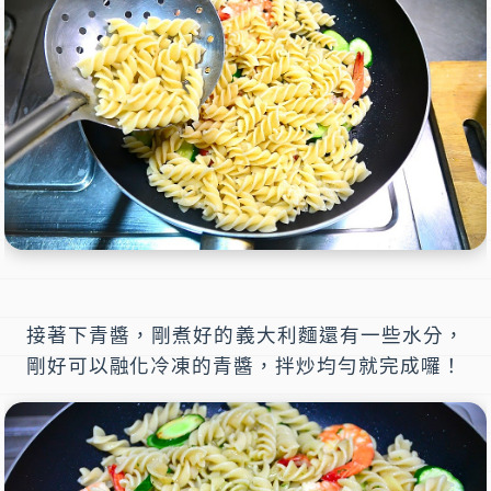
接著下青醬，剛煮好的義大利麵還有一些水分，
剛好可以融化冷凍的青醬，拌炒均勻就完成囉！