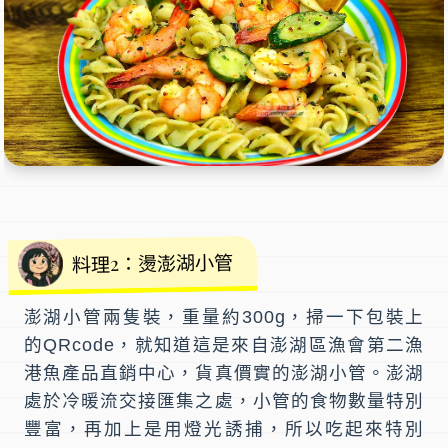
料理2：燙澎湖小管
澎湖小管兩隻裝，重量約300g，掃一下包裝上
的QRcode，就知道這是來自澎湖區漁會第二漁
港魚產品直銷中心，貨真價實的
澎湖小管
。澎湖
處於冷暖流交接匯集之處，小管的食物數量特別
豐富，再加上是用燈光誘捕，所以吃起來特別