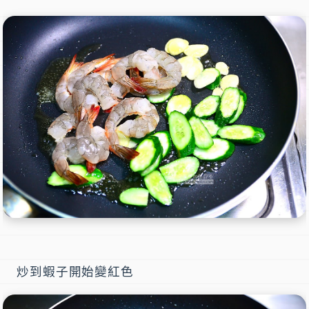
炒到蝦子開始變紅色