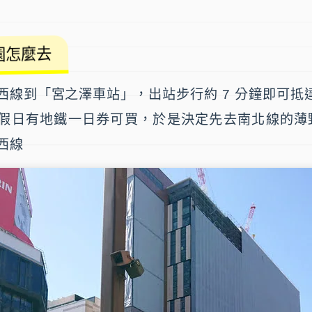
園怎麼去
西線到「宮之澤車站」，出站步行約 7 分鐘即可抵
假日有地鐵一日券可買，於是決定先去南北線的
薄
西線