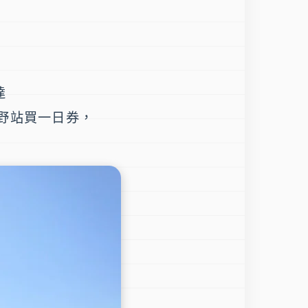
達
野站
買一日券，