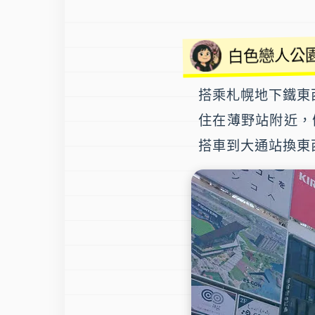
白色戀人公
搭乘札幌地下鐵東
住在薄野站附近，
搭車到
大通站
換東