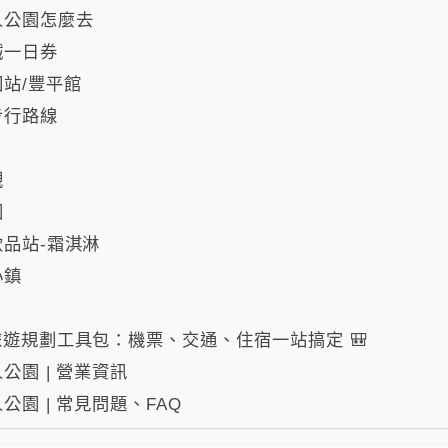
人公園怎麼去
鐵一日券
站/豐平館
步行路線
觀
園
品站-霜淇淋
小鎮
遊規劃工具包：機票、交通、住宿一站搞定 🎒
公園 | 營業資訊
公園 | 常見問題、FAQ