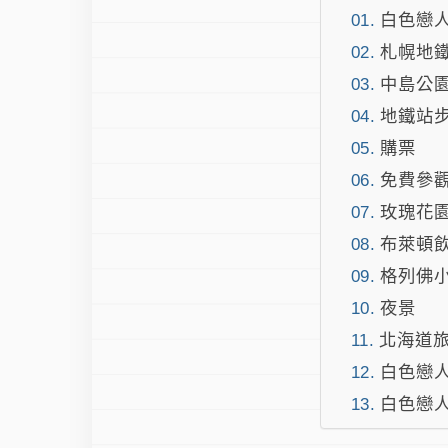
白色戀
札幌地
中島公園
地鐵站
購票
免費參
玫瑰花
布萊頓飲
格列佛
夜景
北海道旅
白色戀人
白色戀人