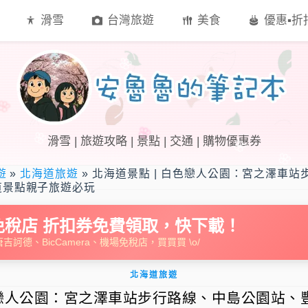
滑雪
台灣旅遊
美食
優惠▪︎
滑雪 | 旅遊攻略 | 景點 | 交通 | 購物優惠券
遊
»
北海道旅遊
»
北海道景點 | 白色戀人公園：宮之澤車站
道景點親子旅遊必玩
免稅店 折扣券免費領取，快下載！
吉訶德、BicCamera、機場免稅店，買買買 \o/
北海道旅遊
白色戀人公園：宮之澤車站步行路線、中島公園站、