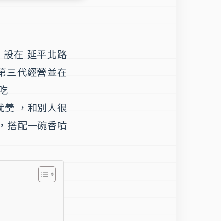
 設在 延平北路
由第三代經營並在
吃
魷羹 ，和別人很
，搭配一碗香噴