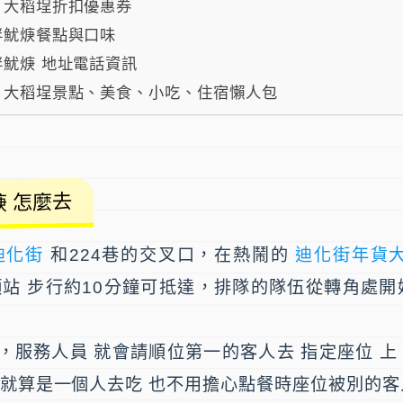
、大稻埕折扣優惠券
胖魷焿餐點與口味
魷焿 地址電話資訊
、大稻埕景點、美食、小吃、住宿懶人包
 怎麼去
迪化街
和224巷的交叉口，在熱鬧的
迪化街年貨
頭站 步行約10分鐘可抵達，排隊的隊伍從轉角處
，服務人員 就會請順位第一的客人去 指定座位 
，就算是一個人去吃 也不用擔心點餐時座位被別的客