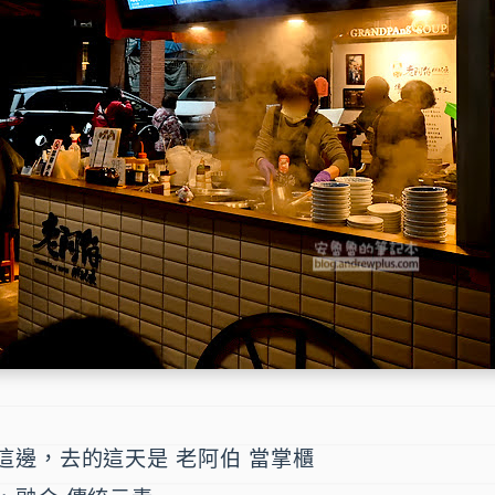
這邊，去的這天是 老阿伯 當掌櫃