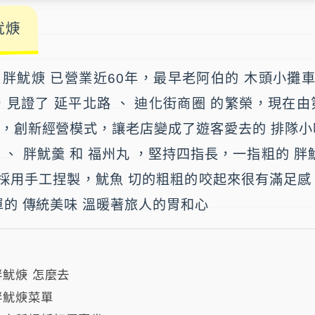
魷焿
伯胖魷焿
已營業近60年，最早老阿伯的 木頭小攤車
，見證了 延平北路 、 迪化街商圈 的繁榮，現在
面，創新經營模式，讓老店變成了遊客愛去的 排隊小
 、 胖魷羹 和 福州丸 ，堅持四指長，一指粗的 胖
採用手工捏製，魷魚 切的粗粗的咬起來很有滿足感
單的 傳統美味 溫暖著旅人的胃和心
魷焿 怎麼去
胖魷焿菜單