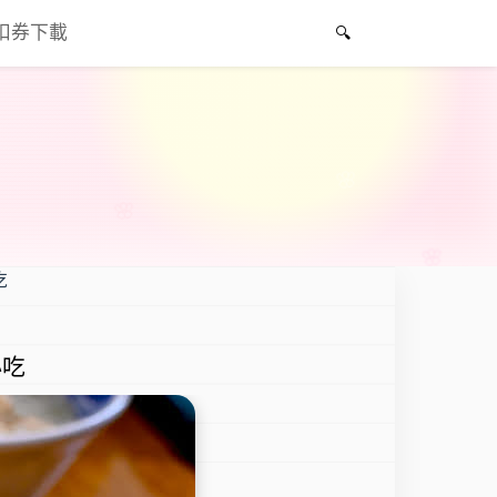
折扣券下載
吃
小吃