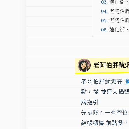
迪化街
老阿伯
老阿伯胖
迪化街
老阿伯胖魷焿
老阿伯胖魷焿
在
點，從 捷運大橋
牌指引
先排隊，一有空位
結帳櫃檯 前點餐