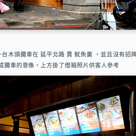
一台木頭攤車在 延平北路 賣 魷魚羹 ，並且沒有招牌
成攤車的意像，上方掛了燈箱照片供客人參考