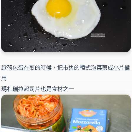
趁荷包蛋在煎的時候，把市售的
韓式泡菜
剪成小片備
用
瑪札瑞拉起司片也是食材之一