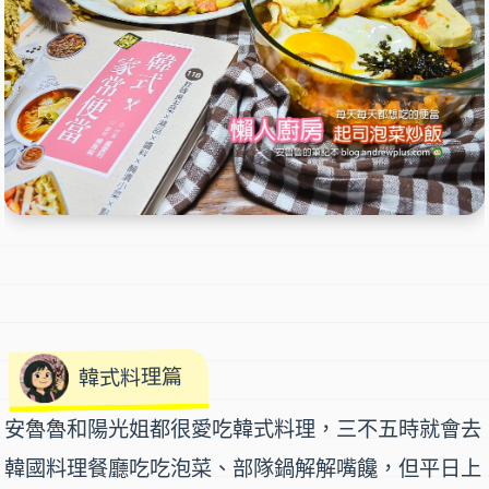
韓式料理篇
安魯魯和陽光姐都很愛吃
韓式料理
，三不五時就會去
韓國料理餐廳吃吃
泡菜
、
部隊鍋
解解嘴饞，但平日上