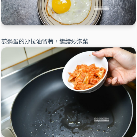
煎過蛋的沙拉油留著，繼續炒泡菜