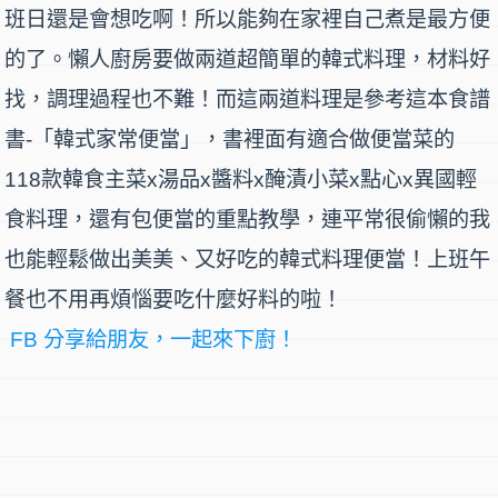
班日還是會想吃啊！所以能夠在家裡自己煮是最方便
的了。
懶人廚房
要做兩道超簡單的韓式料理，材料好
找，調理過程也不難！而這兩道料理是參考這本食譜
書-「韓式家常便當」，書裡面有適合做便當菜的
118款韓食主菜x湯品x醬料x醃漬小菜x點心x異國輕
食料理
，還有
包便當的重點教學
，連平常很偷懶的我
也能輕鬆做出美美、又好吃的
韓式料理便當
！上班午
餐也不用再煩惱要吃什麼好料的啦！
FB 分享給朋友，一起來下廚！