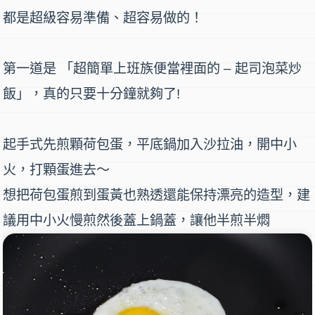
都是超級容易準備、超容易做的！
第一道是 「
超簡單上班族便當裡面的 – 起司泡菜炒
飯」
，真的只要十分鐘就夠了!
起手式先煎顆
荷包蛋
，平底鍋加入沙拉油，開中小
火，打顆蛋進去～
想把荷包蛋煎到蛋黃也熟透還能保持漂亮的造型，建
議用中小火慢煎然後蓋上鍋蓋，讓他半煎半燜