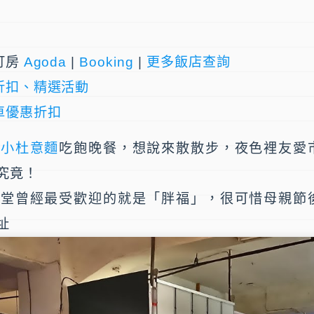
訂房
Agoda
|
Booking
|
更多飯店查詢
折扣、精選活動
車優惠折扣
的
小杜意麵
吃飽晚餐，想說來散散步，夜色裡友愛
究竟！
食堂曾經最受歡迎的就是「
胖福
」，很可惜母親節
址