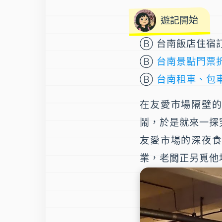
遊記開始
Ⓑ 台南飯店住宿
Ⓑ
台南景點門票
Ⓑ
台南租車、包
在
友愛市場
隔壁
鬧，於是就來一探
友愛市場的深夜
業，老闆正另覓他