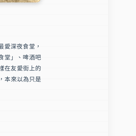
最愛
深夜食堂
，
食堂
」、啤酒吧
樣在友愛街上的
吸引，本來以為只是