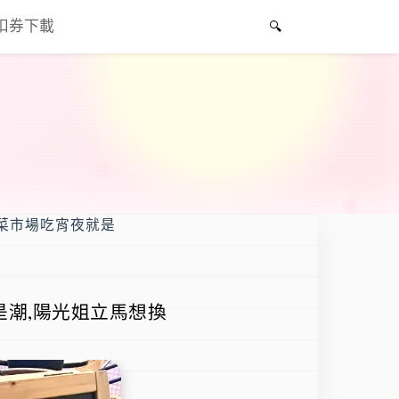
折扣券下載
el:菜市場吃宵夜就是
夜就是潮,陽光姐立馬想換