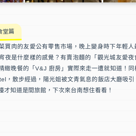
食堂篇
菜買肉的
友愛公有零售市場
，晚上變身時下年輕人
宵夜是什麼樣的感覺？有賣泡麵的「
觀光城友愛夜
精緻晚餐的「
V&J 廚房
」實際來走一遭就知道！同
l & Hostel，散步經過，陽光姐被文青氣息的飯店大廳
檯才知道是間旅館，下次來台南想住看看！