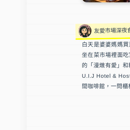
友愛市場深夜
白天是婆婆媽媽買
坐在菜市場裡面吃
的「
漫燉有愛
」和
U.I.J Hote
間咖啡館，一問櫃