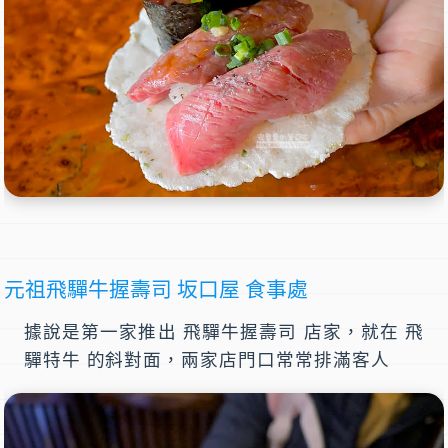
元祖飛驒牛握壽司 坂口屋 食事處
據說是第一家推出 飛驒牛握壽司 店家，就在 飛
驒特牛 的斜對面，兩家店門口常常排滿客人