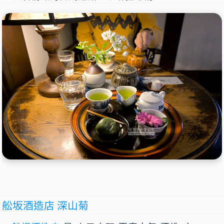
舩坂酒造店 深山菊