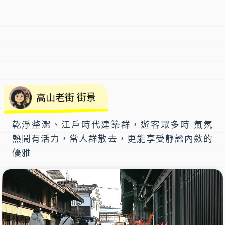
高山老街 街景
乾淨整潔、江戶時代建築群，遊客眾多時 氣氛
熱鬧有活力，當人群散去，更能享受靜謐內斂的
優雅