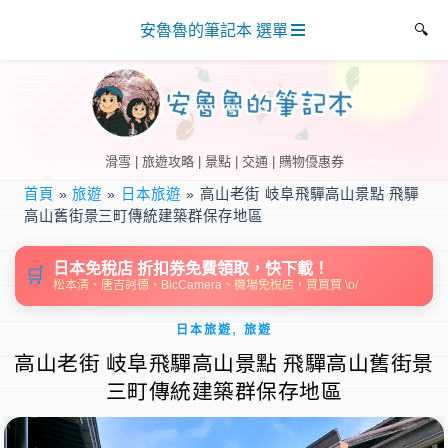
安魯魯的筆記本 選單
滑雪 | 旅遊攻略 | 景點 | 交通 | 購物優惠券
首頁
»
旅遊
»
日本旅遊
»
高山老街 岐阜飛驒高山景點 飛驒
高山舊街景三町傳統建築群保存地區
日本免稅店 折扣券免費領取，快下載！
🛒
松本清、唐吉訶德、BicCamera、機場免稅店，買買買 \o/
,
日本旅遊
旅遊
高山老街 岐阜飛驒高山景點 飛驒高山舊街景
三町傳統建築群保存地區