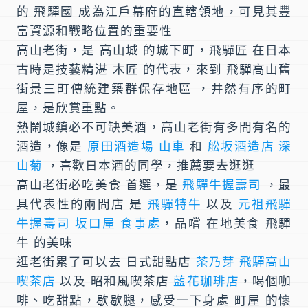
的 飛驒國 成為江戶幕府的直轄領地，可見其豐
富資源和戰略位置的重要性
高山老街，是 高山城 的城下町，飛驒匠 在日本
古時是技藝精湛 木匠 的代表，來到
飛驒高山舊
街景三町傳統建築群保存地區
，井然有序的町
屋，是欣賞重點。
熱鬧城鎮必不可缺美酒，
高山老街
有多間有名的
酒造
，像是
原田酒造場 山車
和
舩坂酒造店 深
山菊
，喜歡日本酒的同學，推薦要去逛逛
高山老街必吃美食
首選，是
飛驒牛握壽司
，最
具代表性的兩間店 是
飛驒特牛
以及
元祖飛驒
牛握壽司 坂口屋 食事處
，品嚐 在地美食 飛驒
牛 的美味
逛老街累了可以去 日式甜點店
茶乃芽 飛驒高山
喫茶店
以及 昭和風喫茶店
藍花珈琲店
，喝個咖
啡、吃甜點，歇歇腿，感受一下身處 町屋 的懷