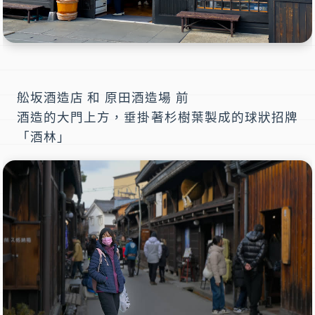
舩坂酒造店
和
原田酒造場
前
酒造的大門上方，垂掛著杉樹葉製成的球狀招牌
「酒林」