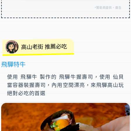
*贊助商提供。廣告
高山老街 推薦必吃
飛驒特牛
使用 飛驒牛 製作的 飛驒牛握壽司，使用 仙貝
當容器裝握壽司，內用空間漂亮，來飛驒高山玩
絕對必吃的首選