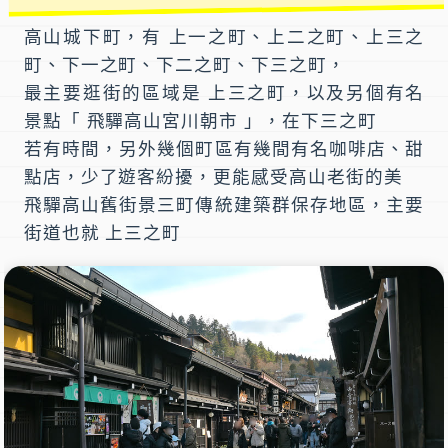
高山城下町
，有
上一之町
、
上二之町
、
上三之
町
、
下一之町
、
下二之町
、
下三之町
，
最主要逛街的區域是
上三之町
，以及另個有名
景點「 飛驒高山宮川朝市 」，在
下三之町
若有時間，另外幾個町區有幾間有名咖啡店、甜
點店，少了遊客紛擾，更能感受高山老街的美
飛驒高山舊街景三町傳統建築群保存地區，主要
街道也就
上三之町