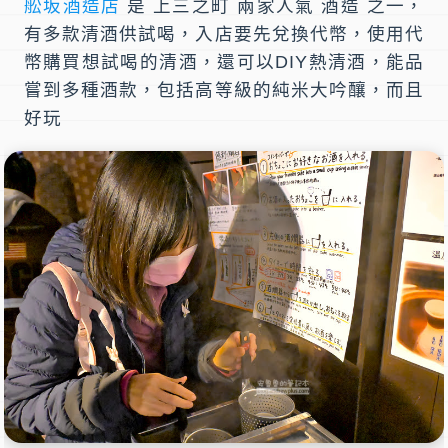
舩坂酒造店
是
上三之町
兩家人氣 酒造 之一，
有多款清酒供試喝，入店要先兌換代幣，使用代
幣購買想試喝的清酒，還可以DIY熱清酒，能品
嘗到多種酒款，包括高等級的純米大吟釀，而且
好玩